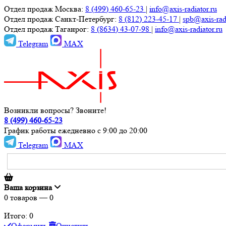
Отдел продаж Москва:
8 (499) 460-65-23
|
info@axis-radiator.ru
Отдел продаж Санкт-Петербург:
8 (812) 223-45-17
|
spb@axis-radi
Отдел продаж Таганрог:
8 (8634) 43-07-98
|
info@axis-radiator.ru
Telegram
MAX
Возникли вопросы? Звоните!
8 (499) 460-65-23
График работы ежедневно с 9:00 до 20:00
Telegram
MAX
Ваша корзина
0
товаров —
0
Итого: 0
Оформить
Очистить