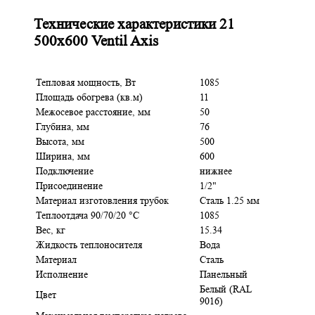
Технические характеристики 21
500x600 Ventil Axis
Тепловая мощность, Вт
1085
Площадь обогрева (кв.м)
11
Межосевое расстояние, мм
50
Глубина, мм
76
Высота, мм
500
Ширина, мм
600
Подключение
нижнее
Присоединение
1/2"
Материал изготовления трубок
Сталь 1.25 мм
Теплоотдача 90/70/20 °C
1085
Вес, кг
15.34
Жидкость теплоносителя
Вода
Материал
Сталь
Исполнение
Панельный
Белый (RAL
Цвет
9016)